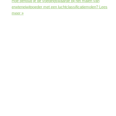
Hoe behoud je de voedingswaarde bij het malen van
erwteneiwitpoeder met een luchtclassificatiemolen?
Lees
meer »