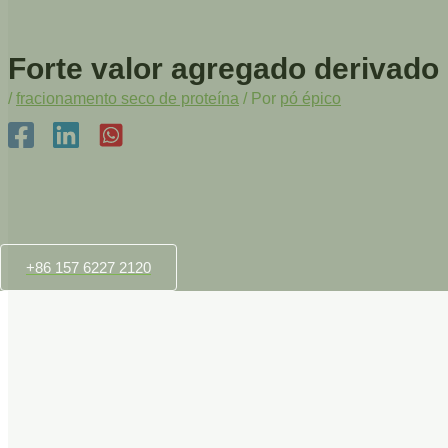
Forte valor agregado derivado 
/
fracionamento seco de proteína
/ Por
pó épico
+86 157 6227 2120