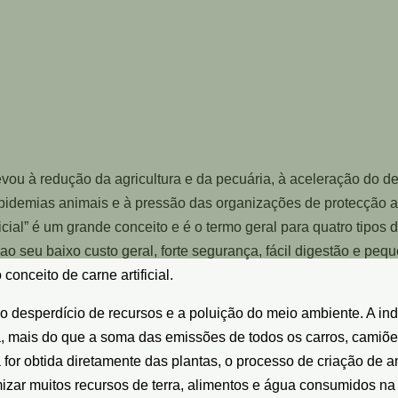
vou à redução da agricultura e da pecuária, à aceleração do d
pidemias animais e à pressão das organizações de protecção amb
icial” é um grande conceito e é o termo geral para quatro tipos 
o seu baixo custo geral, forte segurança, fácil digestão e peq
onceito de carne artificial.
ir o desperdício de recursos e a poluição do meio ambiente. A i
a, mais do que a soma das emissões de todos os carros, camiõe
na for obtida diretamente das plantas, o processo de criação de
mizar muitos recursos de terra, alimentos e água consumidos na