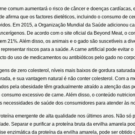
e comum aumentará o risco de câncer e doenças cardíacas, e a
 afirma que os factores dietéticos, incluindo o consumo de ce
idos. Em 2015, a Organização Mundial da Saúde adicionou car
ancerígenos. De acordo com o site oficial da Beyond Meat, o
m 21%. Além disso, os animais e o gado são suscetíveis a dive
m representar riscos para a saúde. A carne artificial pode evit
cto do uso de medicamentos ou antibióticos pelo gado no cor
agens de zero colesterol, níveis mais baixos de gordura saturada
urada, e sua vantagem natural é não conter colesterol. Com a m
s pela obesidade têm gradualmente atraído a atenção das pessoa
consumo excessivo de carne. Além disso, o conteúdo nutricional 
s necessidades de saúde dos consumidores para atender às n
roteína emergente de alta qualidade nos últimos anos. Não só po
ade. Separar e purificar a proteína bruta da ervilha amarela po
ólise enzimática da proteína da ervilha amarela, pode ser obtid