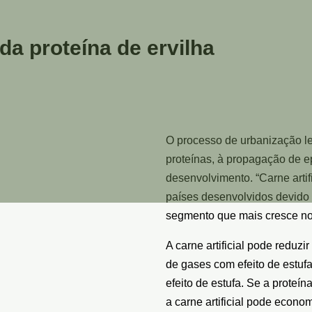
da proteína de ervilha
O processo de urbanização le
proteínas, à propagação de e
desenvolvimento. “Carne artif
países desenvolvidos devido a
segmento que mais cresce no c
A carne artificial pode reduz
de gases com efeito de estuf
efeito de estufa. Se a proteí
a carne artificial pode econo