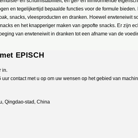
ulsie- en schuimstabiliteit, en gel- en filmvormende eigensc
hogen en tegelijkertijd bepaalde functies voor de formule biede
bak, snacks, vleesproducten en dranken. Hoewel erwteneiwit 
nacks en het knapperiger maken van gepofte snacks. Er zijn ech
oeging van erwteneiwit in dranken tot een afname van de voedin
 met EPISCH
 in.
 uur contact met u op om uw wensen op het gebied van machin
, Qingdao-stad, China