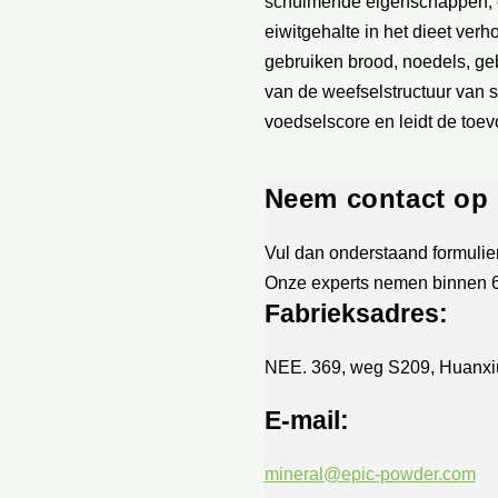
schuimende eigenschappen, em
eiwitgehalte in het dieet ver
gebruiken brood, noedels, ge
van de weefselstructuur van s
voedselscore en leidt de toev
Neem contact op
Vul dan onderstaand formulier
Onze experts nemen binnen 6
Fabrieksadres:
NEE. 369, weg S209, Huanxiu
E-mail:
mineral@epic-powder.com