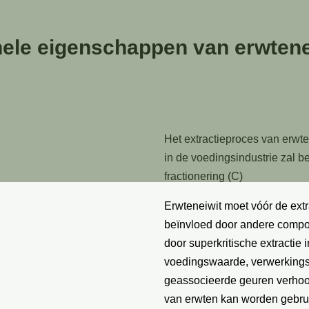
ionele eigenschappen van erwte
Het extractieproces van erwte
in de voedingsindustrie zal b
fractionering (C)
Erwteneiwit moet vóór de extr
beïnvloed door andere compon
door superkritische extractie
voedingswaarde, verwerkings
geassocieerde geuren verhoogt
van erwten kan worden gebruik