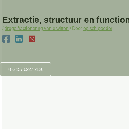
Extractie, structuur en funct
/
droge fractionering van eiwitten
/ Door
episch poeder
+86 157 6227 2120