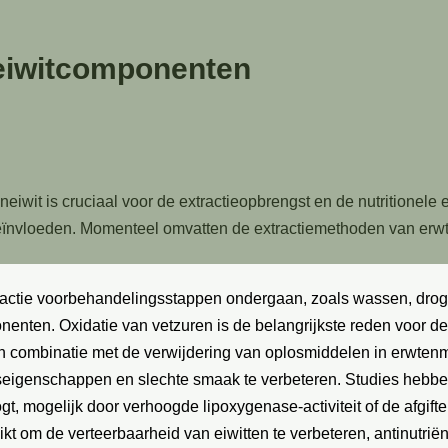
neiwitcomponenten
neiwit is cruciaal voor de extractieopbrengst en de nutritionel
eïnvloeden. Momenteel omvatten de extractiemethoden van erwtene
actie voorbehandelingsstappen ondergaan, zoals wassen, drogen, 
enten. Oxidatie van vetzuren is de belangrijkste reden voor d
 in combinatie met de verwijdering van oplosmiddelen in erwtenm
eigenschappen en slechte smaak te verbeteren. Studies hebb
, mogelijk door verhoogde lipoxygenase-activiteit of de afgift
t om de verteerbaarheid van eiwitten te verbeteren, antinutrië