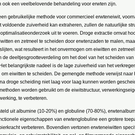
an ook een veelbelovende behandeling voor erwten zijn.
een gebruikelijke methode voor commercieel erwteneiwit, voorna
et voldoende zuiverheid kan extraheren, zullen de natuurlijke s
 optimalisatieonderzoek uit te voeren. Droge extractie omvat hoo
witten en zetmeel te scheiden door erwtenzaden te malen, maar
lijten, wat resulteert in het onvermogen om eiwitten en zetmeel 
 de deeltjesgrootteverdeling om het doel van het scheiden van ei
Het belangrijkste nadeel is de lage zuiverheid van het verkrege
om eiwitten te scheiden. De gemengde methode verwijst naar h
na droge scheiding niet laag voor laag kunnen worden gescheide
ethoden worden gebruikt om de eiwitstructuur, verwerkingsei
erking, te verbeteren.
teld uit albumine (10-20%) en globuline (70-80%), erwtenalbumi
unctionele eigenschappen van erwtenglobuline een grotere toe
pierkracht verbeteren. Bovendien vertonen erwteneiwitten spec