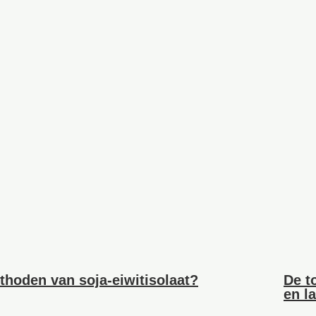
thoden van soja-eiwitisolaat?
De t
en l