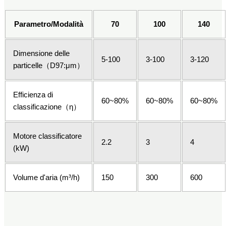
Parametro/Modalità
70
100
140
Dimensione delle
5-100
3-100
3-120
particelle（D97:μm）
Efficienza di
60~80%
60~80%
60~80%
classificazione（η）
Motore classificatore
2.2
3
4
(kW)
Volume d'aria (m³/h)
150
300
600