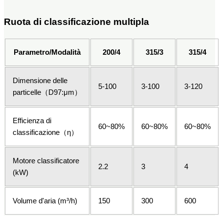
Ruota di classificazione multipla
Parametro/Modalità
200/4
315/3
315/4
Dimensione delle
5-100
3-100
3-120
particelle（D97:μm）
Efficienza di
60~80%
60~80%
60~80%
classificazione（η）
Motore classificatore
2.2
3
4
(kW)
Volume d'aria (m³/h)
150
300
600